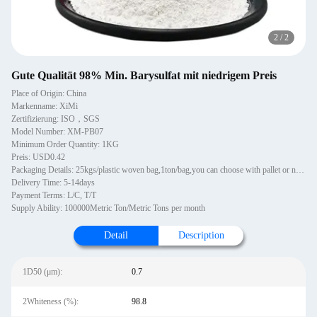
2
/
2
Gute Qualität 98% Min. Barysulfat mit niedrigem Preis
Place of Origin: China
Markenname: XiMi
Zertifizierung: ISO，SGS
Model Number: XM-PB07
Minimum Order Quantity: 1KG
Preis: USD0.42
Packaging Details: 25kgs/plastic woven bag,1ton/bag,you can choose with pallet or not wooden pallets, 1~1.2MT per pallet. 20 pallets in one 20'GP container. Pallets are PE wrapped and strapped.
Delivery Time: 5-14days
Payment Terms: L/C, T/T
Supply Ability: 100000Metric Ton/Metric Tons per month
Detail
Description
1D50 (μm):
0.7
2Whiteness (%):
98.8