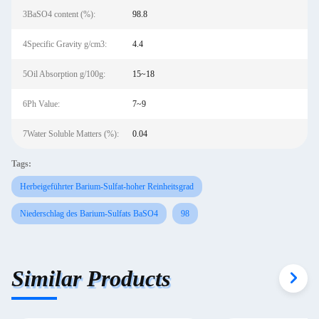
3BaSO4 content (%):
98.8
4Specific Gravity g/cm3:
4.4
5Oil Absorption g/100g:
15~18
6Ph Value:
7~9
7Water Soluble Matters (%):
0.04
Tags:
Herbeigeführter Barium-Sulfat-hoher Reinheitsgrad
Niederschlag des Barium-Sulfats BaSO4
98
Similar Products