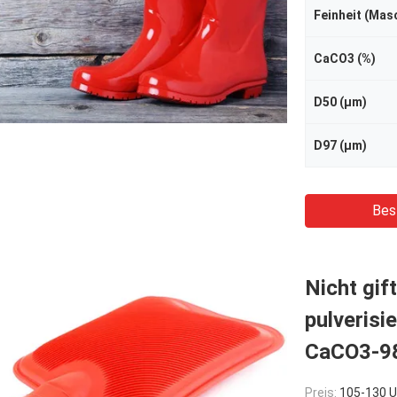
Feinheit (Mas
CaCO3 (%)
D50 (μm)
D97 (μm)
Bes
Nicht gif
pulverisi
CaCO3-9
Preis:
105-130 USD/To