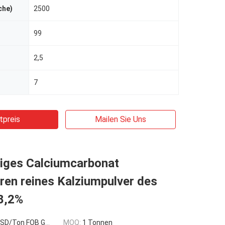
che)
2500
99
2,5
7
tpreis
Mailen Sie Uns
tiges Calciumcarbonat
eren reines Kalziumpulver des
8,2%
n FOB Guangzhou,China
MOQ:
1 Tonnen