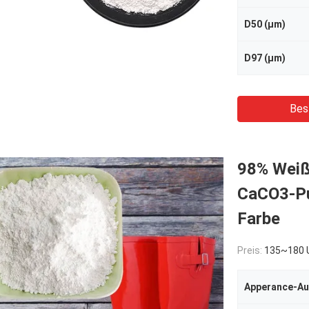
D50 (μm)
D97 (μm)
Bes
98% Weiß
CaCO3-Pul
Farbe
Preis:
135~180 USD/To
Apperance-Au