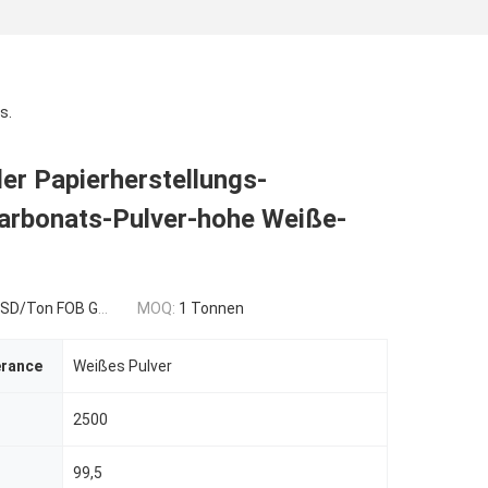
s.
er Papierherstellungs-
arbonats-Pulver-hohe Weiße-
n FOB Guangzhou,China
MOQ:
1 Tonnen
erance
Weißes Pulver
2500
99,5