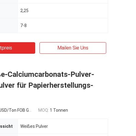
2,25
7-8
tpreis
Mailen Sie Uns
e-Calciumcarbonats-Pulver-
ver für Papierherstellungs-
n FOB Guangzhou,China
MOQ:
1 Tonnen
ssicht
Weißes Pulver