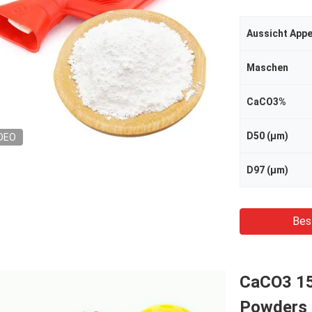
Aussicht App
Maschen
CaCO3%
D50 (μm)
DEO
D97 (μm)
Bes
CaCO3 15
Powders 