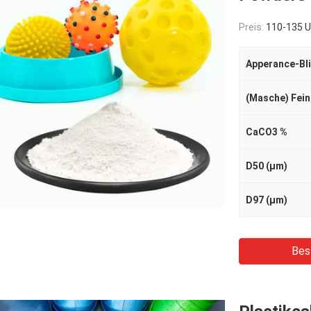
Preis:
110-135 USD/To
Apperance-Bl
(Masche) Fein
CaCO3 %
D50 (μm)
D97 (μm)
Bes