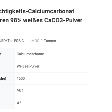
chtigkeits-Calciumcarbonat
ieren 98% weißes CaCO3-Pulver
n FOB Guangzhou,China
MOQ:
1 Tonnen
e
Calciumcarbonat
Weißes Pulver
che)
1500
98,2
4,6