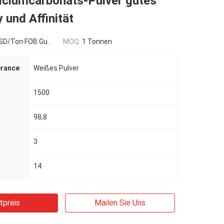
alciumcarbonats-Pulver gutes
y und Affinität
n FOB Guangzhou,China
MOQ:
1 Tonnen
erance
Weißes Pulver
1500
98,8
3
14
tpreis
Mailen Sie Uns