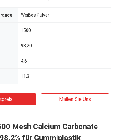
erance
Weißes Pulver
1500
98,20
4.6
11,3
tpreis
Mailen Sie Uns
00 Mesh Calcium Carbonate
98,2% für Gummiplastik