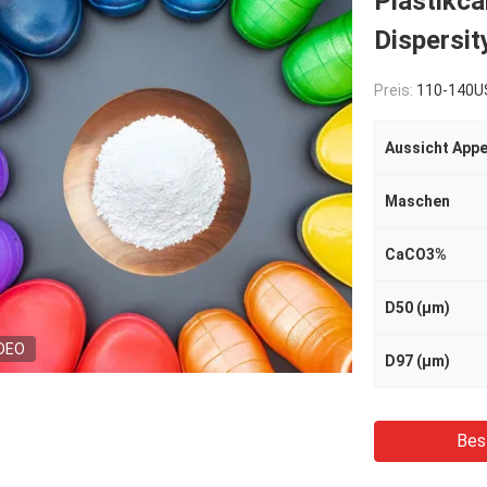
Plastikc
Dispersit
Preis:
110-140USD/To
Aussicht App
Maschen
CaCO3%
D50 (μm)
DEO
D97 (μm)
Bes