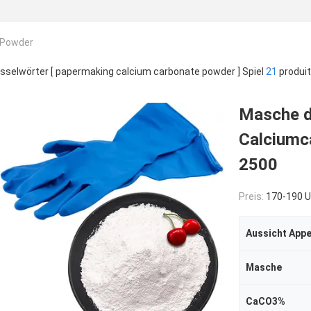
 Powder
sselwörter [ papermaking calcium carbonate powder ] Spiel
21
produit
Masche d
Calciumc
2500
Preis:
170-190 USD/To
Aussicht App
Masche
CaCO3%