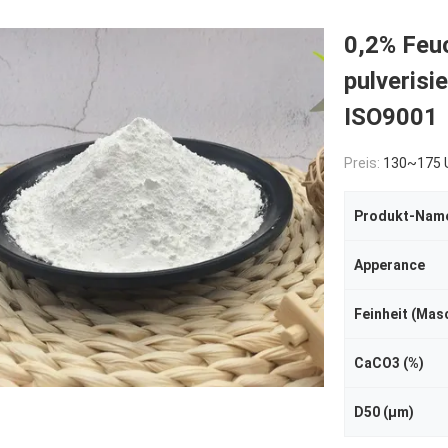
0,2% Feu
pulveris
ISO9001
Preis:
130~175 USD/To
Produkt-Nam
Apperance
Feinheit (Mas
CaCO3 (%)
D50 (μm)