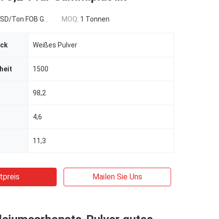
n FOB Guangzhou,China
MOQ:
1 Tonnen
ick
Weißes Pulver
heit
1500
98,2
4,6
11,3
tpreis
Mailen Sie Uns