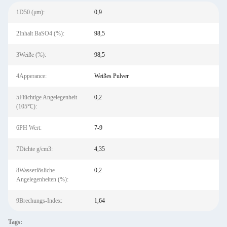
1D50 (μm):
0,9
2Inhalt BaSO4 (%):
98,5
3Weiße (%):
98,5
4Apperance:
Weißes Pulver
5Flüchtige Angelegenheit
0,2
(105℃):
6PH Wert:
7-9
7Dichte g/cm3:
4,35
8Wasserlösliche
0,2
Angelegenheiten (%):
9Brechungs-Index:
1,64
Tags: