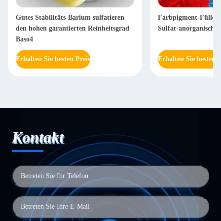
Gutes Stabilitäts-Barium sulfatieren
Farbpigment-Füller 
den hohen garantierten Reinheitsgrad
Sulfat-anorganische 
Baso4
Erhalten Sie besten Preis
Erhalten Sie besten P
Kontakt