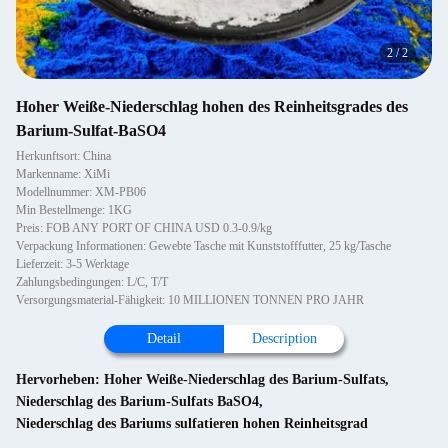
2
/
2
Hoher Weiße-Niederschlag hohen des Reinheitsgrades des
Barium-Sulfat-BaSO4
Herkunftsort: China
Markenname: XiMi
Modellnummer: XM-PB06
Min Bestellmenge: 1KG
Preis: FOB ANY PORT OF CHINA USD 0.3-0.9/kg
Verpackung Informationen: Gewebte Tasche mit Kunststofffutter, 25 kg/Tasche
Lieferzeit: 3-5 Werktage
Zahlungsbedingungen: L/C, T/T
Versorgungsmaterial-Fähigkeit: 10 MILLIONEN TONNEN PRO JAHR
Detail
Description
Hervorheben:
Hoher Weiße-Niederschlag des Barium-Sulfats
,
Niederschlag des Barium-Sulfats BaSO4
,
Niederschlag des Bariums sulfatieren hohen Reinheitsgrad