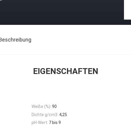
Beschreibung
EIGENSCHAFTEN
Weiße (%):
90
Dichte g/cm3:
4,25
pH-Wert:
7 bis 9