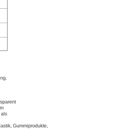
ung.
nsparent
um
 als
astik, Gummiprodukte,