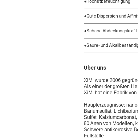
●
Höchstbefeuchtigung
●
Gute Dispersion und Affini
●
Schöne Abdeckungskraft.
●
Säure- und Alkalibeständi
Über uns
XiMi wurde 2006 gegründe
Als einer der größten He
XiMi hat eine Fabrik vo
Haupterzeugnisse: nano-
Bariumsulfat, Lichtbariu
Sulfat, Kalziumcarbonat
80 Arten von Modellen, 
Schwere antikorrosive 
Füllstoffe