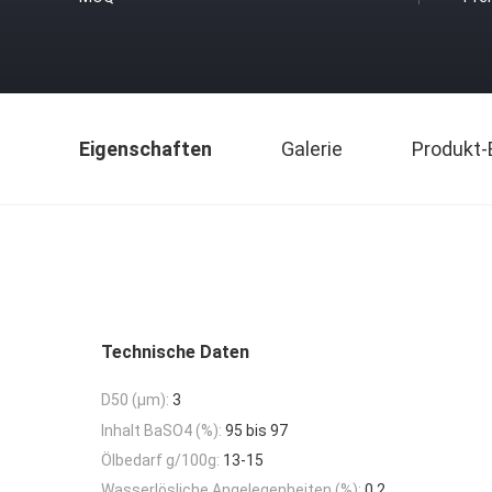
Eigenschaften
Galerie
Produkt-
Technische Daten
D50 (μm):
3
Inhalt BaSO4 (%):
95 bis 97
Ölbedarf g/100g:
13-15
Wasserlösliche Angelegenheiten (%):
0.2