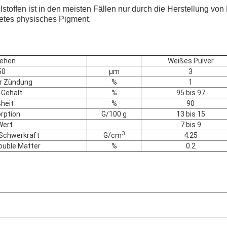
stoffen ist in den meisten Fällen nur durch die Herstellung von F
etes physisches Pigment.
ehen
Weißes Pulver
50
μm
3
er Zündung
%
1
Gehalt
%
95 bis 97
heit
%
90
rption
G/100 g
13 bis 15
Wert
7 bis 9
3
 Schwerkraft
G/cm
4.25
ouble Matter
%
0.2