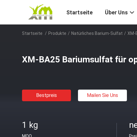
Startseite
Über Uns
Startseite
/
Produkte
/
Natürliches Barium-Sulfat
/
XM-B
XM-BA25 Bariumsulfat für op
Bestpreis
Mailen Sie Uns
1 kg
ne
MOQ
Pre