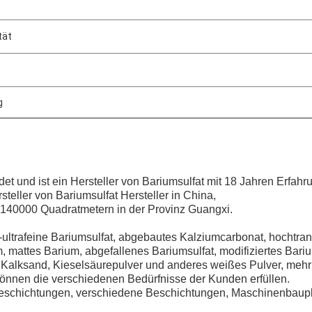
tät
g
t und ist ein Hersteller von Bariumsulfat mit 18 Jahren Erfahr
rsteller von Bariumsulfat
Hersteller in China,
n 140000 Quadratmetern in der Provinz Guangxi.
ultrafeine Bariumsulfat, abgebautes Kalziumcarbonat, hochtra
m, mattes Barium, abgefallenes Bariumsulfat, modifiziertes Bari
, Kalksand, Kieselsäurepulver und anderes weißes Pulver, mehr
können die verschiedenen Bedürfnisse der Kunden erfüllen.
Beschichtungen, verschiedene Beschichtungen, Maschinenbaupl