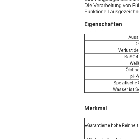
Die Verarbeitung von Füll
Funktionell ausgezeichn
Eigenschaften
Auss
D
Verlust d
BaSO4-
Weiß
Ölabso
pH-
Spezifische
Wasser ist S
Merkmal
●
Garantierte hohe Reinheit