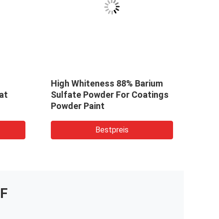
High Whiteness 88% Barium
High 
at
Sulfate Powder For Coatings
Bari
Powder Paint
Indu
Bestpreis
F