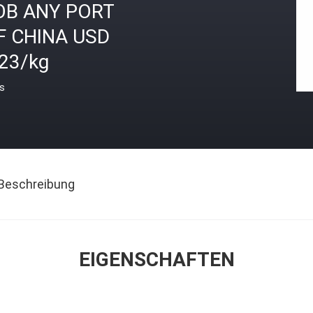
OB ANY PORT
F CHINA USD
.23/kg
is
Beschreibung
EIGENSCHAFTEN