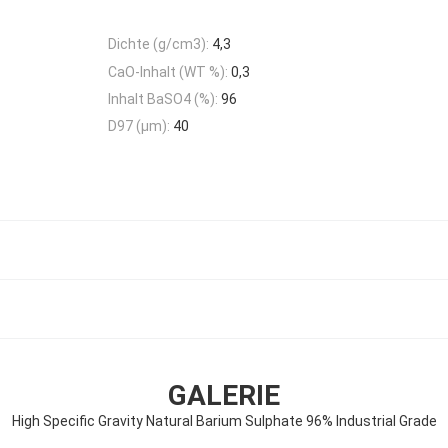
Dichte (g/cm3):
4,3
CaO-Inhalt (WT %):
0,3
Inhalt BaSO4 (%):
96
D97 (μm):
40
GALERIE
High Specific Gravity Natural Barium Sulphate 96% Industrial Grade