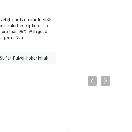
ry High purity guaranteed ②
d alkalis Description: Top
more than 96%. With good
or paint, Non
Sulfat-Pulver-hoher Inhalt