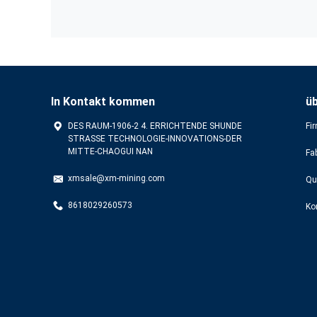
In Kontakt kommen
ü
DES RAUM-1906-2 4. ERRICHTENDE SHUNDE
Fir
STRASSE TECHNOLOGIE-INNOVATIONS-DER
MITTE-CHAOGUI NAN
Fa
xmsale@xm-mining.com
Qu
8618029260573
Ko