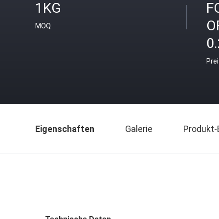
1KG
F
O
MOQ
0
Pre
Eigenschaften
Galerie
Produkt-