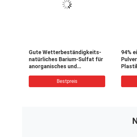
Gute Wetterbeständigkeits-
94% e
natürliches Barium-Sulfat für
Pulver
anorganisches und
Plasti
organisches Pigment
Bestpreis
N