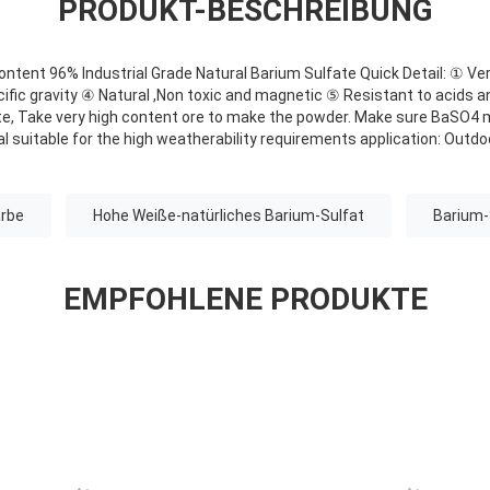
PRODUKT-BESCHREIBUNG
Content 96% Industrial Grade Natural Barium Sulfate Quick Detail: ① Ve
fic gravity ④ Natural ,Non toxic and magnetic ⑤ Resistant to acids an
te, Take very high content ore to make the powder. Make sure BaSO4 
l suitable for the high weatherability requirements application: Outdo
arbe
Hohe Weiße-natürliches Barium-Sulfat
Barium-
EMPFOHLENE PRODUKTE