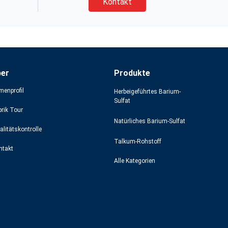
Kontakt
ber
Produkte
menprofil
Herbeigeführtes Barium-
Sulfat
brik Tour
Natürliches Barium-Sulfat
alitätskontrolle
Talkum-Rohstoff
ntakt
Alle Kategorien