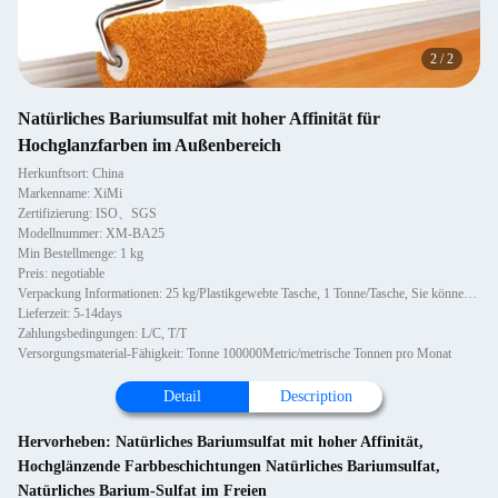
2
/
2
Natürliches Bariumsulfat mit hoher Affinität für
Hochglanzfarben im Außenbereich
Herkunftsort: China
Markenname: XiMi
Zertifizierung: ISO、SGS
Modellnummer: XM-BA25
Min Bestellmenge: 1 kg
Preis: negotiable
Verpackung Informationen: 25 kg/Plastikgewebte Tasche, 1 Tonne/Tasche, Sie können mit Paletten oder ohne Holzpaletten wählen,
Lieferzeit: 5-14days
Zahlungsbedingungen: L/C, T/T
Versorgungsmaterial-Fähigkeit: Tonne 100000Metric/metrische Tonnen pro Monat
Detail
Description
Hervorheben:
Natürliches Bariumsulfat mit hoher Affinität
,
Hochglänzende Farbbeschichtungen Natürliches Bariumsulfat
,
Natürliches Barium-Sulfat im Freien