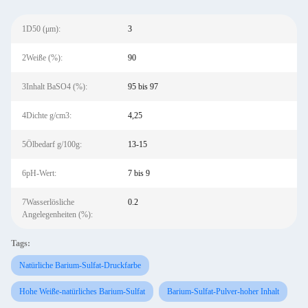
1D50 (μm):
3
2Weiße (%):
90
3Inhalt BaSO4 (%):
95 bis 97
4Dichte g/cm3:
4,25
5Ölbedarf g/100g:
13-15
6pH-Wert:
7 bis 9
7Wasserlösliche
0.2
Angelegenheiten (%):
Tags:
Natürliche Barium-Sulfat-Druckfarbe
Hohe Weiße-natürliches Barium-Sulfat
Barium-Sulfat-Pulver-hoher Inhalt