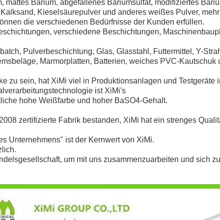
m, mattes Barium, abgefallenes Bariumsulfat, modifiziertes Bari
, Kalksand, Kieselsäurepulver und anderes weißes Pulver, mehr
können die verschiedenen Bedürfnisse der Kunden erfüllen.
Beschichtungen, verschiedene Beschichtungen, Maschinenbaupl
atch, Pulverbeschichtung, Glas, Glasstahl, Futtermittel, Y-Stra
emsbeläge, Marmorplatten, Batterien, weiches PVC-Kautschuk 
 zu sein, hat XiMi viel in Produktionsanlagen und Testgeräte in
ralverarbeitungstechnologie ist XiMi's
tliche hohe Weißfarbe und hoher BaSO4-Gehalt
.
008 zertifizierte Fabrik bestanden, XiMi hat ein strenges Quali
des Unternehmens" ist der Kernwert von XiMi.
lich.
ndelsgesellschaft, um mit uns zusammenzuarbeiten und sich zu