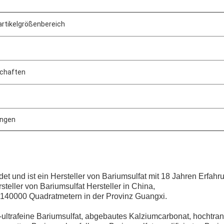
rtikelgrößenbereich
schaften
ungen
t und ist ein Hersteller von Bariumsulfat mit 18 Jahren Erfahr
rsteller von Bariumsulfat
Hersteller in China,
n 140000 Quadratmetern in der Provinz Guangxi.
ultrafeine Bariumsulfat, abgebautes Kalziumcarbonat, hochtra