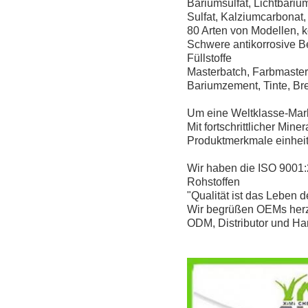
Bariumsulfat, Lichtbariu
Sulfat, Kalziumcarbonat
80 Arten von Modellen, 
Schwere antikorrosive 
Füllstoffe
Masterbatch, Farbmasterb
Bariumzement, Tinte, Br
Um eine Weltklasse-Marke
Mit fortschrittlicher Mine
Produktmerkmale einhei
Wir haben die ISO 9001:2
Rohstoffen
"Qualität ist das Leben 
Wir begrüßen OEMs herz
ODM, Distributor und Ha