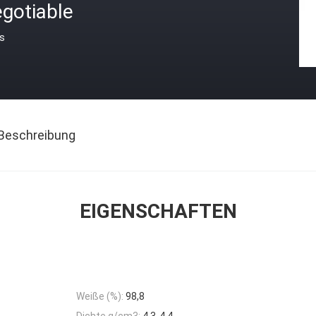
gotiable
is
Beschreibung
EIGENSCHAFTEN
Weiße (%):
98,8
Dichte g/cm3:
4.3-4.4