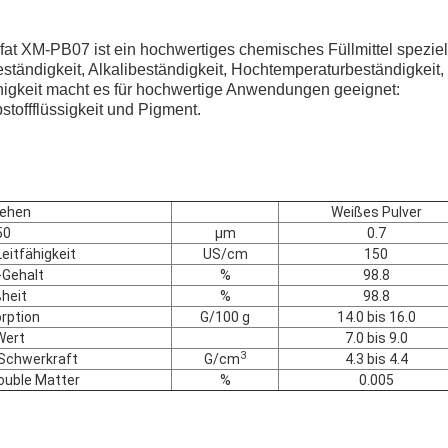
at XM-PB07 ist ein hochwertiges chemisches Füllmittel speziel
tändigkeit, Alkalibeständigkeit, Hochtemperaturbeständigkeit,
igkeit macht es für hochwertige Anwendungen geeignet:
stoffflüssigkeit und Pigment.
ehen
Weißes Pulver
50
μm
0.7
Leitfähigkeit
US/cm
150
Gehalt
%
98.8
heit
%
98.8
rption
G/100 g
14.0 bis 16.0
Wert
7.0 bis 9.0
3
 Schwerkraft
G/cm
4.3 bis 4.4
ouble Matter
%
0.005