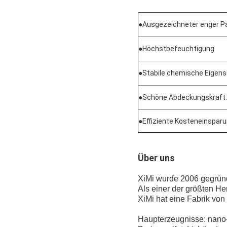
●
Ausgezeichneter enger Pa
●
Höchstbefeuchtigung
●
Stabile chemische Eigen
●
Schöne Abdeckungskraft.
●
Effiziente Kosteneinspar
Über uns
XiMi wurde 2006 gegründe
Als einer der größten He
XiMi hat eine Fabrik vo
Haupterzeugnisse: nano-