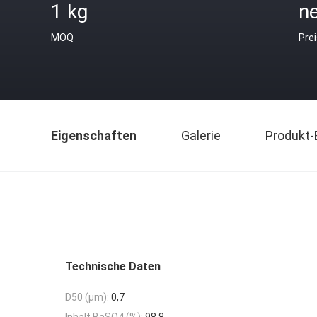
1 kg
ne
MOQ
Pre
Eigenschaften
Galerie
Produkt-
Technische Daten
D50 (μm):
0,7
Inhalt BaSO4 (%):
98,8