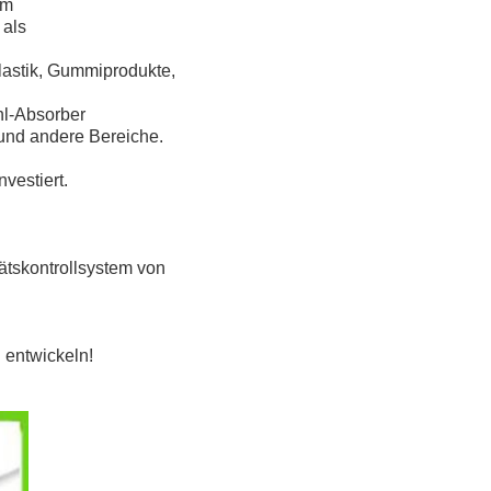
um
 als
astik, Gummiprodukte,
hl-Absorber
und andere Bereiche.
vestiert.
tätskontrollsystem von
 entwickeln!