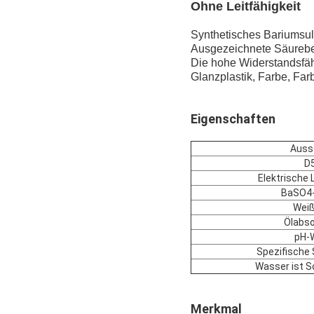
Ohne Leitfähigkeit
Synthetisches Bariumsulf
Ausgezeichnete Säurebes
Die hohe Widerstandsfäh
Glanzplastik, Farbe, Farb
Eigenschaften
Auss
D
Elektrische 
BaSO4-
Weiß
Ölabso
pH-
Spezifische
Wasser ist S
Merkmal