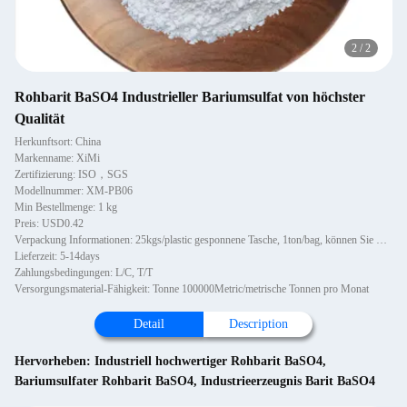
2
/
2
Rohbarit BaSO4 Industrieller Bariumsulfat von höchster
Qualität
Herkunftsort: China
Markenname: XiMi
Zertifizierung: ISO，SGS
Modellnummer: XM-PB06
Min Bestellmenge: 1 kg
Preis: USD0.42
Verpackung Informationen: 25kgs/plastic gesponnene Tasche, 1ton/bag, können Sie mit Palette oder nicht hölzernen Paletten, 1~1
Lieferzeit: 5-14days
Zahlungsbedingungen: L/C, T/T
Versorgungsmaterial-Fähigkeit: Tonne 100000Metric/metrische Tonnen pro Monat
Detail
Description
Hervorheben:
Industriell hochwertiger Rohbarit BaSO4
,
Bariumsulfater Rohbarit BaSO4
,
Industrieerzeugnis Barit BaSO4