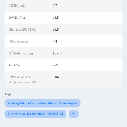
1D50 (μm):
0,7
2Weiße (%):
98,8
3Inhalt BaSO4 (%):
98,8
4Dichte g/cm3:
4,4
5Ölbedarf g/100g:
15~18
6pH-Wert:
7~9
7Wasserlösliche
0,04
Angelegenheiten (%):
Tags:
Herbeigeführter Barium-Sulfat-hoher Reinheitsgrad
Niederschlag des Barium-Sulfats BaSO4
98