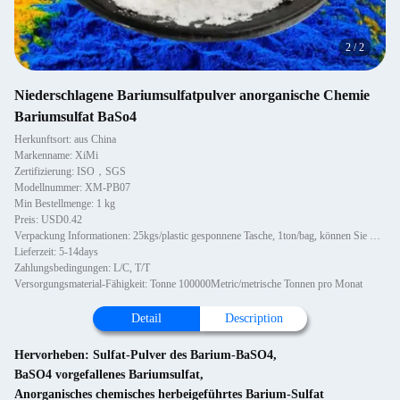
2
/
2
Niederschlagene Bariumsulfatpulver anorganische Chemie
Bariumsulfat BaSo4
Herkunftsort: aus China
Markenname: XiMi
Zertifizierung: ISO，SGS
Modellnummer: XM-PB07
Min Bestellmenge: 1 kg
Preis: USD0.42
Verpackung Informationen: 25kgs/plastic gesponnene Tasche, 1ton/bag, können Sie mit Palette oder nicht hölzernen Paletten, 1~1
Lieferzeit: 5-14days
Zahlungsbedingungen: L/C, T/T
Versorgungsmaterial-Fähigkeit: Tonne 100000Metric/metrische Tonnen pro Monat
Detail
Description
Hervorheben:
Sulfat-Pulver des Barium-BaSO4
,
BaSO4 vorgefallenes Bariumsulfat
,
Anorganisches chemisches herbeigeführtes Barium-Sulfat