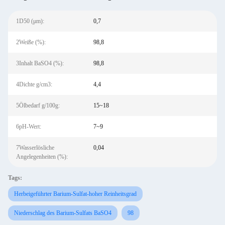
1D50 (μm):
0,7
2Weiße (%):
98,8
3Inhalt BaSO4 (%):
98,8
4Dichte g/cm3:
4,4
5Ölbedarf g/100g:
15~18
6pH-Wert:
7~9
7Wasserlösliche
0,04
Angelegenheiten (%):
Tags:
Herbeigeführter Barium-Sulfat-hoher Reinheitsgrad
Niederschlag des Barium-Sulfats BaSO4
98