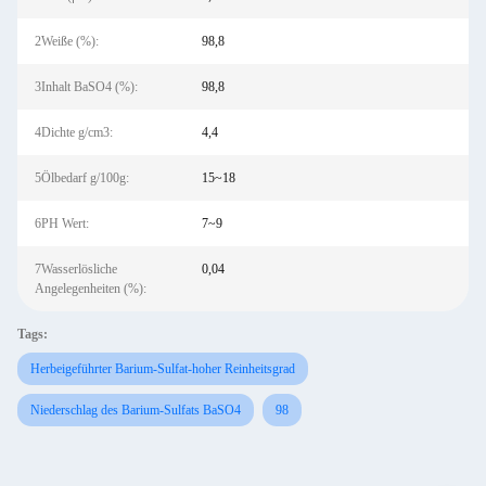
2Weiße (%):
98,8
3Inhalt BaSO4 (%):
98,8
4Dichte g/cm3:
4,4
5Ölbedarf g/100g:
15~18
6PH Wert:
7~9
7Wasserlösliche
0,04
Angelegenheiten (%):
Tags:
Herbeigeführter Barium-Sulfat-hoher Reinheitsgrad
Niederschlag des Barium-Sulfats BaSO4
98