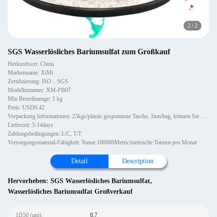
2
/
2
SGS Wasserlösliches Bariumsulfat zum Großkauf
Herkunftsort: China
Markenname: XiMi
Zertifizierung: ISO，SGS
Modellnummer: XM-PB07
Min Bestellmenge: 1 kg
Preis: USD0.42
Verpackung Informationen: 25kgs/plastic gesponnene Tasche, 1ton/bag, können Sie mit Palette oder nicht hölzernen Paletten, 1~1
Lieferzeit: 5-14days
Zahlungsbedingungen: L/C, T/T
Versorgungsmaterial-Fähigkeit: Tonne 100000Metric/metrische Tonnen pro Monat
Detail
Description
Hervorheben:
SGS Wasserlösliches Bariumsulfat
,
Wasserlösliches Bariumsulfat Großverkauf
1D50 (μm):
0,7