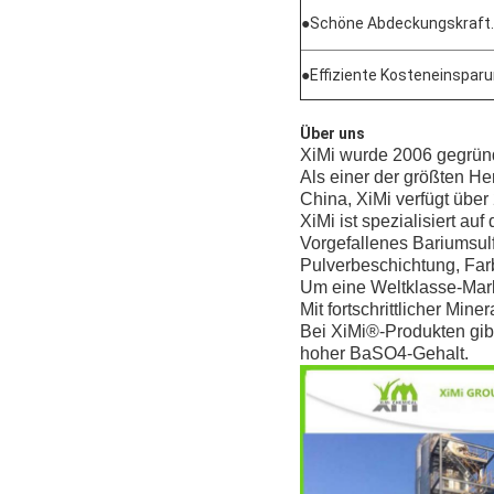
●
Schöne Abdeckungskraft.
●
Effiziente Kosteneinspar
Über uns
XiMi wurde 2006 gegründe
Als einer der größten Her
China, XiMi verfügt über
XiMi ist spezialisiert au
Vorgefallenes Bariumsulf
Pulverbeschichtung, Farb
Um eine Weltklasse-Marke
Mit fortschrittlicher Mine
Bei XiMi®-Produkten gibt
hoher BaSO4-Gehalt.