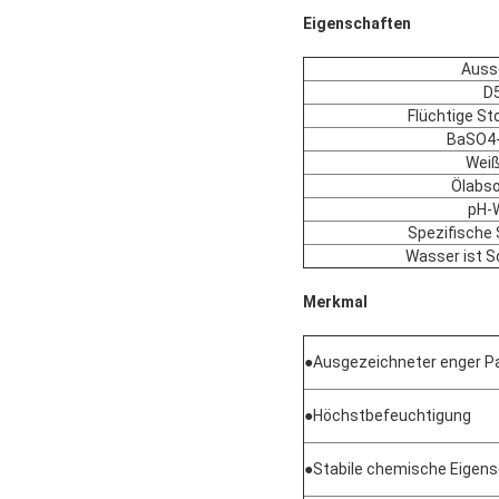
Eigenschaften
Auss
D
Flüchtige St
BaSO4-
Weiß
Ölabso
pH-
Spezifische
Wasser ist S
Merkmal
●
Ausgezeichneter enger Pa
●
Höchstbefeuchtigung
●
Stabile chemische Eigen