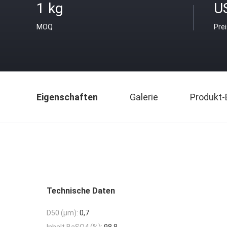
1 kg
U
MOQ
Pre
Eigenschaften
Galerie
Produkt-
Technische Daten
D50 (μm):
0,7
Inhalt BaSO4 (%):
98,8