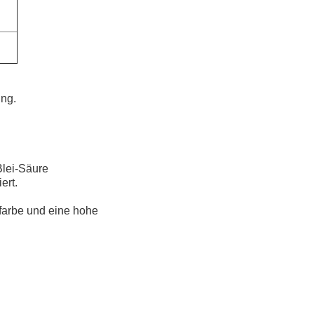
ung.
Blei-Säure
ert.
ßfarbe und eine hohe