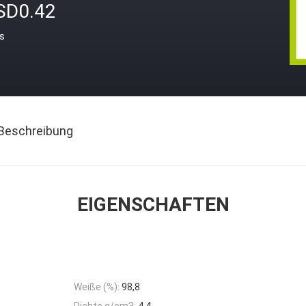
SD0.42
is
Beschreibung
EIGENSCHAFTEN
Weiße (%):
98,8
Dichte g/cm3:
4,4