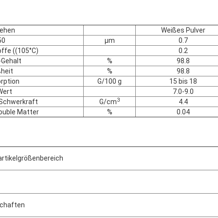
ehen
Weißes Pulver
50
μm
0.7
offe ((105°C)
0.2
Gehalt
%
98.8
heit
%
98.8
rption
G/100 g
15 bis 18
Wert
7.0-9.0
3
 Schwerkraft
G/cm
4.4
ouble Matter
%
0.04
rtikelgrößenbereich
schaften