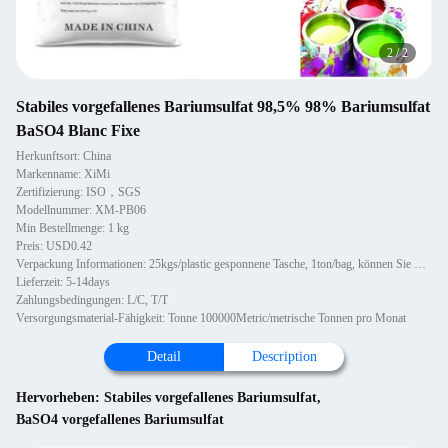
2
/
2
Stabiles vorgefallenes Bariumsulfat 98,5% 98% Bariumsulfat
BaSO4 Blanc Fixe
Herkunftsort: China
Markenname: XiMi
Zertifizierung: ISO，SGS
Modellnummer: XM-PB06
Min Bestellmenge: 1 kg
Preis: USD0.42
Verpackung Informationen: 25kgs/plastic gesponnene Tasche, 1ton/bag, können Sie mit Palette oder nicht hölzernen Paletten, 1~1
Lieferzeit: 5-14days
Zahlungsbedingungen: L/C, T/T
Versorgungsmaterial-Fähigkeit: Tonne 100000Metric/metrische Tonnen pro Monat
Detail
Description
Hervorheben:
Stabiles vorgefallenes Bariumsulfat
,
BaSO4 vorgefallenes Bariumsulfat