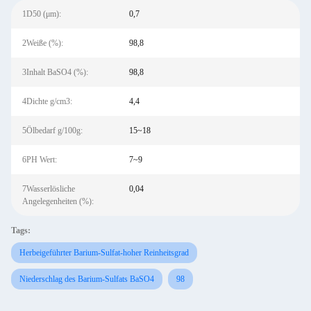
1D50 (μm):
0,7
2Weiße (%):
98,8
3Inhalt BaSO4 (%):
98,8
4Dichte g/cm3:
4,4
5Ölbedarf g/100g:
15~18
6PH Wert:
7~9
7Wasserlösliche
0,04
Angelegenheiten (%):
Tags:
Herbeigeführter Barium-Sulfat-hoher Reinheitsgrad
Niederschlag des Barium-Sulfats BaSO4
98