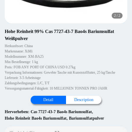
2
/
2
Hohe Reinheit 99% Cas 7727-43-7 Bao4s Bariumsulfat
Weißpulver
Herkunftsort: China
Markenname: XiMi
Modellnummer: XM-BA25
Min Bestellmenge: 1 kg
Preis: FOB ANY PORT OF CHINA USD 0.27kg
Verpackung Informationen: Gewebte Tasche mit Kunststofffutter, 25 kg/Tasche
Lieferzeit: 3-5 Arbeitstage
Zahlungsbedingungen: L/C, T/T
Versorgungsmaterial-Fähigkeit: 10 MILLIONEN TONNEN PRO JAHR
Detail
Description
Hervorheben:
Cas 7727-43-7 Bao4s Bariumsulfat
,
Hohe Reinheit Bao4s Bariumsulfat
,
Bariumsulfatpulver