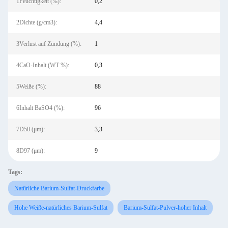
1Feuchtigkeit (%):
0,2
2Dichte (g/cm3):
4,4
3Verlust auf Zündung (%):
1
4CaO-Inhalt (WT %):
0,3
5Weiße (%):
88
6Inhalt BaSO4 (%):
96
7D50 (μm):
3,3
8D97 (μm):
9
Tags:
Natürliche Barium-Sulfat-Druckfarbe
Hohe Weiße-natürliches Barium-Sulfat
Barium-Sulfat-Pulver-hoher Inhalt