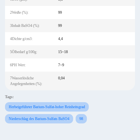
2Weiße (%):
99
3Inhalt BaSO4 (%):
99
4Dichte g/cm3:
4,4
5Ölbedarf g/100g:
15~18
6PH Wert:
7~9
7Wasserlösliche
0,04
Angelegenheiten (%):
Tags:
Herbeigeführter Barium-Sulfat-hoher Reinheitsgrad
Niederschlag des Barium-Sulfats BaSO4
98