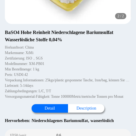
2
/
2
BaSO4 Hohe Reinheit Niederschlagene Bariumsulfat
Wasserlösliche Stoffe 0,04%
Herkunftsort: China
Markenname: XiMi
Zertifizierung: ISO，SGS
Modellnummer: XM-PB01
Min Bestellmenge: 1 kg
Preis: USD0.42
Verpackung Informationen: 25kgs/plastic gesponnene Tasche, 1ton/bag, können Sie mit Palette oder nicht hölzernen Paletten, 1~1
Lieferzeit: 5-14days
Zahlungsbedingungen: L/C, T/T
Versorgungsmaterial-Fähigkeit: Tonne 100000Metric/metrische Tonnen pro Monat
Detail
Description
Hervorheben:
Niederschlagenes Bariumsulfat
,
wasserlöslich
1D50 (μm):
0,6