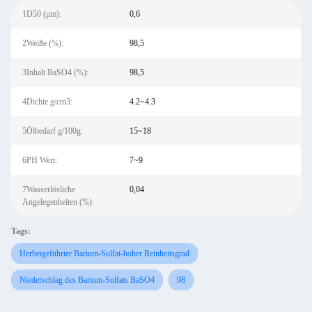
1D50 (μm):
0,6
2Weiße (%):
98,5
3Inhalt BaSO4 (%):
98,5
4Dichte g/cm3:
4.2~4.3
5Ölbedarf g/100g:
15~18
6PH Wert:
7~9
7Wasserlösliche
0,04
Angelegenheiten (%):
Tags:
Herbeigeführter Barium-Sulfat-hoher Reinheitsgrad
Niederschlag des Barium-Sulfats BaSO4
98