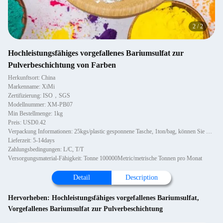
2
/
2
Hochleistungsfähiges vorgefallenes Bariumsulfat zur
Pulverbeschichtung von Farben
Herkunftsort: China
Markenname: XiMi
Zertifizierung: ISO，SGS
Modellnummer: XM-PB07
Min Bestellmenge: 1kg
Preis: USD0.42
Verpackung Informationen: 25kgs/plastic gesponnene Tasche, 1ton/bag, können Sie mit Palette oder nicht hölzernen Paletten, 1~1
Lieferzeit: 5-14days
Zahlungsbedingungen: L/C, T/T
Versorgungsmaterial-Fähigkeit: Tonne 100000Metric/metrische Tonnen pro Monat
Detail
Description
Hervorheben:
Hochleistungsfähiges vorgefallenes Bariumsulfat
,
Vorgefallenes Bariumsulfat zur Pulverbeschichtung