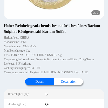
2
/
2
Hoher Reinheitsgrad-chemisches natürliches feines Barium
Sulphat-Röntgenstrahl Barium-Sulfat
Herkunftsort: CHINA
Markenname: XiMi
Modellnummer: XM-BA25
Min Bestellmenge: 1kg
Preis: FOB ANY PORT OF CHINA USD 0.27kg
Verpackung Informationen: Gewebte Tasche mit Kunststofffutter, 25 kg/Tasche
Lieferzeit: 3-5 Werktage
Zahlungsbedingungen: L/C, T/T
Versorgungsmaterial-Fähigkeit: 10 MILLIONEN TONNEN PRO JAHR
Detail
Description
1Feuchtigkeit (%):
0,2
2Dichte (g/cm3):
4,4