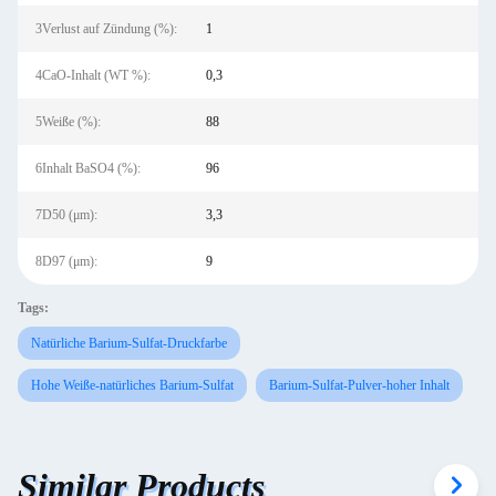
3Verlust auf Zündung (%):
1
4CaO-Inhalt (WT %):
0,3
5Weiße (%):
88
6Inhalt BaSO4 (%):
96
7D50 (μm):
3,3
8D97 (μm):
9
Tags:
Natürliche Barium-Sulfat-Druckfarbe
Hohe Weiße-natürliches Barium-Sulfat
Barium-Sulfat-Pulver-hoher Inhalt
Similar Products