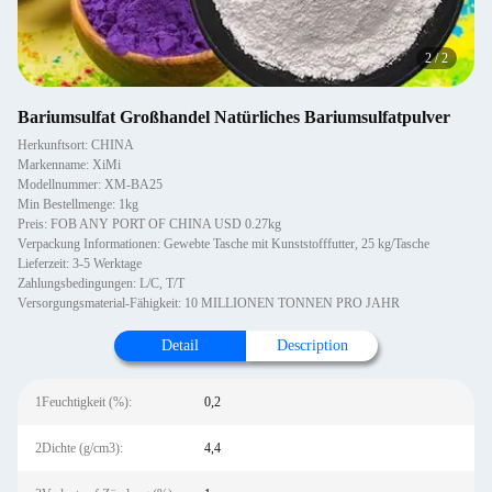
2
/
2
Bariumsulfat Großhandel Natürliches Bariumsulfatpulver
Herkunftsort: CHINA
Markenname: XiMi
Modellnummer: XM-BA25
Min Bestellmenge: 1kg
Preis: FOB ANY PORT OF CHINA USD 0.27kg
Verpackung Informationen: Gewebte Tasche mit Kunststofffutter, 25 kg/Tasche
Lieferzeit: 3-5 Werktage
Zahlungsbedingungen: L/C, T/T
Versorgungsmaterial-Fähigkeit: 10 MILLIONEN TONNEN PRO JAHR
Detail
Description
1Feuchtigkeit (%):
0,2
2Dichte (g/cm3):
4,4