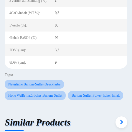
3Verlust auf Zündung (%):
1
4CaO-Inhalt (WT %):
0,3
5Weiße (%):
88
6Inhalt BaSO4 (%):
96
7D50 (μm):
3,3
8D97 (μm):
9
Tags:
Natürliche Barium-Sulfat-Druckfarbe
Hohe Weiße-natürliches Barium-Sulfat
Barium-Sulfat-Pulver-hoher Inhalt
Similar Products