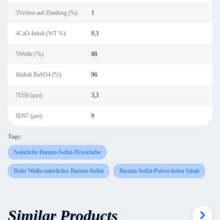
3Verlust auf Zündung (%):
1
4CaO-Inhalt (WT %):
0,3
5Weiße (%):
88
6Inhalt BaSO4 (%):
96
7D50 (μm):
3,3
8D97 (μm):
9
Tags:
Natürliche Barium-Sulfat-Druckfarbe
Hohe Weiße-natürliches Barium-Sulfat
Barium-Sulfat-Pulver-hoher Inhalt
Similar Products