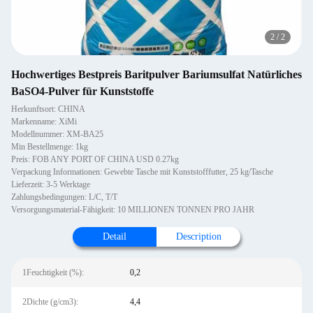
2
/
2
Hochwertiges Bestpreis Baritpulver Bariumsulfat Natürliches
BaSO4-Pulver für Kunststoffe
Herkunftsort: CHINA
Markenname: XiMi
Modellnummer: XM-BA25
Min Bestellmenge: 1kg
Preis: FOB ANY PORT OF CHINA USD 0.27kg
Verpackung Informationen: Gewebte Tasche mit Kunststofffutter, 25 kg/Tasche
Lieferzeit: 3-5 Werktage
Zahlungsbedingungen: L/C, T/T
Versorgungsmaterial-Fähigkeit: 10 MILLIONEN TONNEN PRO JAHR
Detail
Description
1Feuchtigkeit (%):
0,2
2Dichte (g/cm3):
4,4