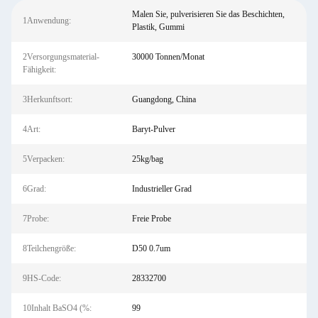
Malen Sie, pulverisieren Sie das Beschichten,
1Anwendung:
Plastik, Gummi
2Versorgungsmaterial-
30000 Tonnen/Monat
Fähigkeit:
3Herkunftsort:
Guangdong, China
4Art:
Baryt-Pulver
5Verpacken:
25kg/bag
6Grad:
Industrieller Grad
7Probe:
Freie Probe
8Teilchengröße:
D50 0.7um
9HS-Code:
28332700
10Inhalt BaSO4 (%:
99