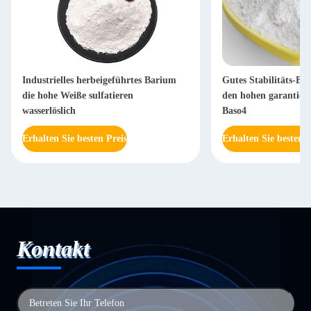
Industrielles herbeigeführtes Barium
Gutes Stabilitäts-Ba
die hohe Weiße sulfatieren
den hohen garantiert
wasserlöslich
Baso4
Erhalten Sie besten Preis
Erhalten Sie besten P
Kontakt