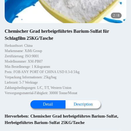
2
/
8
Chemischer Grad herbeigeführtes Barium-Sulfat für
Schlagfilm 25KG/Tasche
Herkunftsort: China
Markenname: XiMi Group
Zertifizierung: ISO:9001
Modellnummer: XM-PB07
Min Bestellmenge: 1 Kilogramm
Preis: FOB ANY PORT OF CHINA USD 0.3-0.5/kg
Verpackung Informationen: 25kg/bag
Lieferzeit: 5-7 Werktage
Zahlungsbedingungen: L/C, T/T, Western Union
Versorgungsmaterial-Fähigkeit: 30000 Tonne/Monat
Detail
Description
Hervorheben:
Chemischer Grad herbeigeführtes Barium-Sulfat
,
Herbeigeführtes Barium-Sulfat 25KG/Tasche