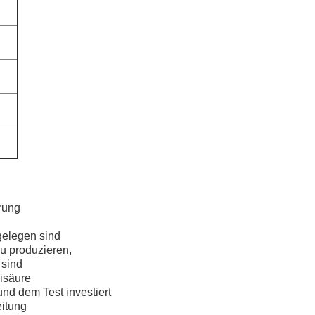
hrung
gelegen sind
zu produzieren,
 sind
isäure
und dem Test investiert
eitung