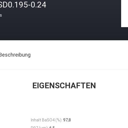
SD0.195-0.24
is
Beschreibung
EIGENSCHAFTEN
Inhalt BaSO4 (%):
97,8
D97 (μm):
6,5