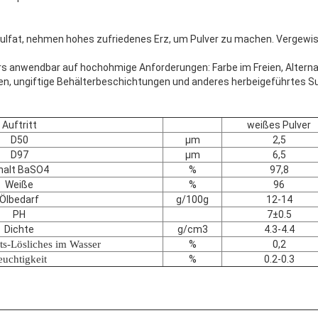
Sulfat, nehmen hohes zufriedenes Erz, um Pulver zu machen. Vergewi
s anwendbar auf hochohmige Anforderungen: Farbe im Freien, Alterna
en, ungiftige Behälterbeschichtungen und anderes herbeigeführtes Su
Auftritt
weißes Pulver
D50
μm
2,5
D97
μm
6,5
halt BaSO4
%
97,8
Weiße
%
96
Ölbedarf
g/100g
12-14
PH
7±0.5
Dichte
g/cm3
4.3-4.4
ts-Lösliches im Wasser
%
0,2
euchtigkeit
%
0.2-0.3