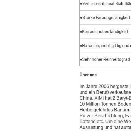
●
Verbessert themal Stabilitä
●
Starke Färbungsfähigkeit
●Korrosionsbeständigkeit
●Natürlich, nicht giftig un
●Sehr hoher Reinheitsgrad 
Über uns
Im Jahre 2006 hergestellt
und ein Berufsverkaufste
China, XiMi hat 2 Baryt-
10 Million Tonnen Bodens
Herbeigeführtes Barium-S
Pulver-Beschichtung, Fa
Batterie etc. Um eine We
Ausrüstung und hat auto