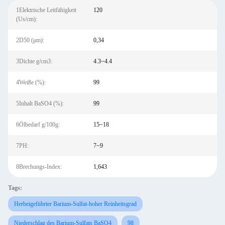
1Elektrische Leitfähigkeit
120
(Us/cm):
2D50 (μm):
0,34
3Dichte g/cm3:
4.3~4.4
4Weiße (%):
99
5Inhalt BaSO4 (%):
99
6Ölbedarf g/100g:
15~18
7PH:
7~9
8Brechungs-Index:
1,643
Tags:
Herbeigeführter Barium-Sulfat-hoher Reinheitsgrad
Niederschlag des Barium-Sulfats BaSO4
98