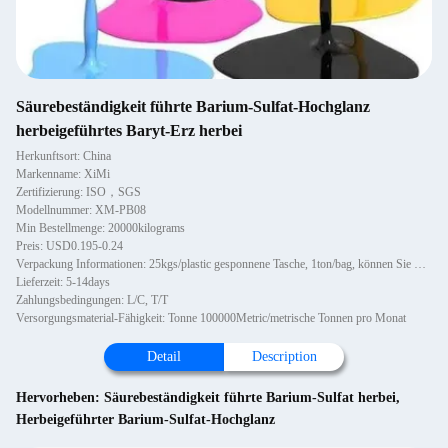
Säurebeständigkeit führte Barium-Sulfat-Hochglanz
herbeigeführtes Baryt-Erz herbei
Herkunftsort: China
Markenname: XiMi
Zertifizierung: ISO，SGS
Modellnummer: XM-PB08
Min Bestellmenge: 20000kilograms
Preis: USD0.195-0.24
Verpackung Informationen: 25kgs/plastic gesponnene Tasche, 1ton/bag, können Sie mit Palette oder nicht hölzernen Paletten, 1~1
Lieferzeit: 5-14days
Zahlungsbedingungen: L/C, T/T
Versorgungsmaterial-Fähigkeit: Tonne 100000Metric/metrische Tonnen pro Monat
Detail
Description
Hervorheben:
Säurebeständigkeit führte Barium-Sulfat herbei
,
Herbeigeführter Barium-Sulfat-Hochglanz