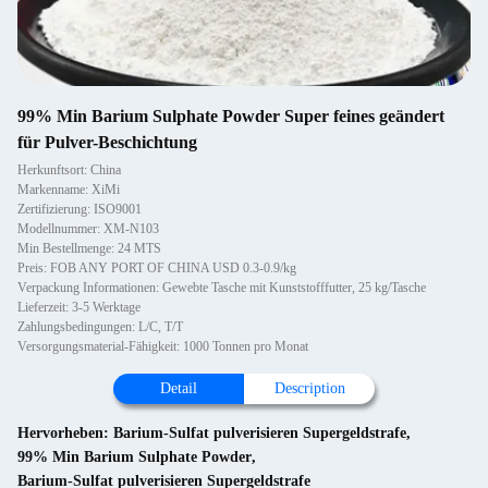
99% Min Barium Sulphate Powder Super feines geändert
für Pulver-Beschichtung
Herkunftsort: China
Markenname: XiMi
Zertifizierung: ISO9001
Modellnummer: XM-N103
Min Bestellmenge: 24 MTS
Preis: FOB ANY PORT OF CHINA USD 0.3-0.9/kg
Verpackung Informationen: Gewebte Tasche mit Kunststofffutter, 25 kg/Tasche
Lieferzeit: 3-5 Werktage
Zahlungsbedingungen: L/C, T/T
Versorgungsmaterial-Fähigkeit: 1000 Tonnen pro Monat
Detail
Description
Hervorheben:
Barium-Sulfat pulverisieren Supergeldstrafe
,
99% Min Barium Sulphate Powder
,
Barium-Sulfat pulverisieren Supergeldstrafe