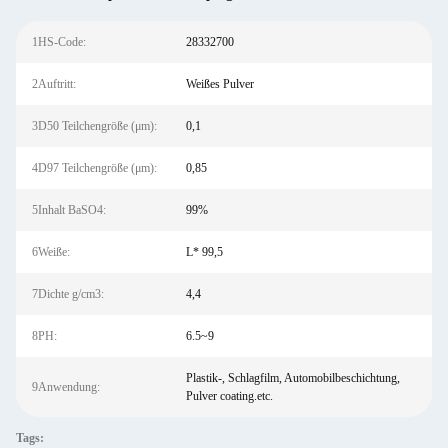
1HS-Code:
28332700
2Auftritt:
Weißes Pulver
3D50 Teilchengröße (μm):
0,1
4D97 Teilchengröße (μm):
0,85
5Inhalt BaSO4:
99%
6Weiße:
L* 99,5
7Dichte g/cm3:
4,4
8PH:
6.5~9
Plastik-, Schlagfilm, Automobilbeschichtung,
9Anwendung:
Pulver coating.etc.
Tags: