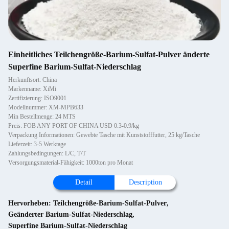
Einheitliches Teilchengröße-Barium-Sulfat-Pulver änderte
Superfine Barium-Sulfat-Niederschlag
Herkunftsort: China
Markenname: XiMi
Zertifizierung: ISO9001
Modellnummer: XM-MPB633
Min Bestellmenge: 24 MTS
Preis: FOB ANY PORT OF CHINA USD 0.3-0.9/kg
Verpackung Informationen: Gewebte Tasche mit Kunststofffutter, 25 kg/Tasche
Lieferzeit: 3-5 Werktage
Zahlungsbedingungen: L/C, T/T
Versorgungsmaterial-Fähigkeit: 1000ton pro Monat
Detail
Description
Hervorheben:
Teilchengröße-Barium-Sulfat-Pulver
,
Geänderter Barium-Sulfat-Niederschlag
,
Superfine Barium-Sulfat-Niederschlag