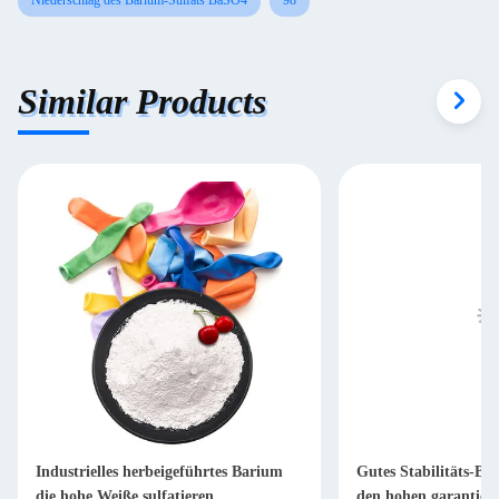
Niederschlag des Barium-Sulfats BaSO4
98
Similar Products
Industrielles herbeigeführtes Barium
Gutes Stabilitäts-Ba
die hohe Weiße sulfatieren
den hohen garantiert