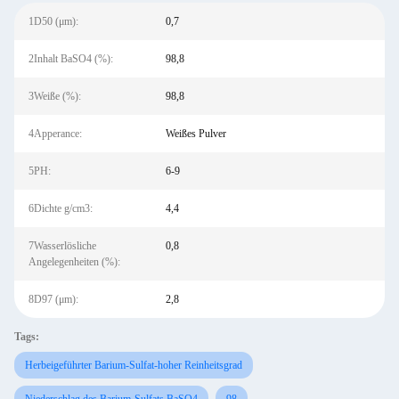
1D50 (μm):
0,7
2Inhalt BaSO4 (%):
98,8
3Weiße (%):
98,8
4Apperance:
Weißes Pulver
5PH:
6-9
6Dichte g/cm3:
4,4
7Wasserlösliche
0,8
Angelegenheiten (%):
8D97 (μm):
2,8
Tags:
Herbeigeführter Barium-Sulfat-hoher Reinheitsgrad