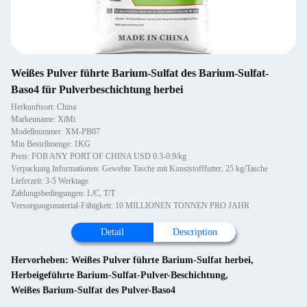
Weißes Pulver führte Barium-Sulfat des Barium-Sulfat-
Baso4 für Pulverbeschichtung herbei
Herkunftsort: China
Markenname: XiMi
Modellnummer: XM-PB07
Min Bestellmenge: 1KG
Preis: FOB ANY PORT OF CHINA USD 0.3-0.9/kg
Verpackung Informationen: Gewebte Tasche mit Kunststofffutter, 25 kg/Tasche
Lieferzeit: 3-5 Werktage
Zahlungsbedingungen: L/C, T/T
Versorgungsmaterial-Fähigkeit: 10 MILLIONEN TONNEN PRO JAHR
Detail
Description
Hervorheben:
Weißes Pulver führte Barium-Sulfat herbei
,
Herbeigeführte Barium-Sulfat-Pulver-Beschichtung
,
Weißes Barium-Sulfat des Pulver-Baso4