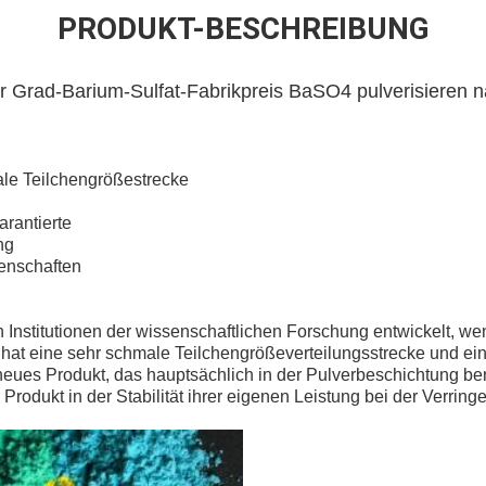
PRODUKT-BESCHREIBUNG
ler Grad-Barium-Sulfat-Fabrikpreis BaSO4 pulverisieren n
e Teilchengrößestrecke
rantierte
ng
enschaften
 Institutionen der wissenschaftlichen Forschung entwickelt, w
s hat eine sehr schmale Teilchengrößeverteilungsstrecke und e
in neues Produkt, das hauptsächlich in der Pulverbeschichtung be
s Produkt in der Stabilität ihrer eigenen Leistung bei der Verri