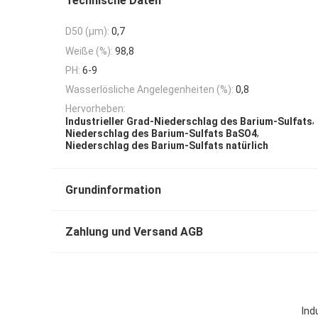
Technische Daten
D50 (μm):
0,7
Weiße (%):
98,8
PH:
6-9
Wasserlösliche Angelegenheiten (%):
0,8
Hervorheben:
,
Industrieller Grad-Niederschlag des Barium-Sulfats
,
Niederschlag des Barium-Sulfats BaSO4
Niederschlag des Barium-Sulfats natürlich
Grundinformation
Zahlung und Versand AGB
Ind