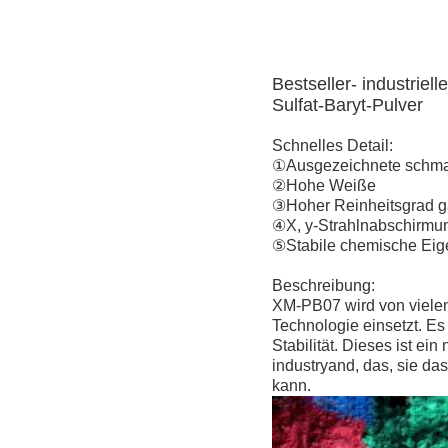
Bestseller- industriel
Sulfat-Baryt-Pulver
Schnelles Detail:
①Ausgezeichnete schmal
②Hohe Weiße
③Hoher Reinheitsgrad ga
④X, y-Strahlnabschirmu
⑤Stabile chemische Eig
Beschreibung:
XM-PB07 wird von vielen
Technologie einsetzt. E
Stabilität. Dieses ist e
industryand, das, sie da
kann.