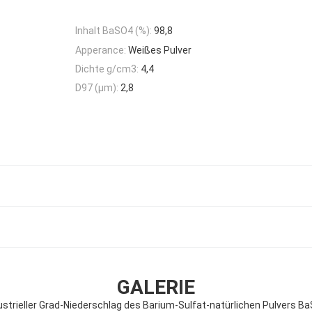
Inhalt BaSO4 (%):
98,8
Apperance:
Weißes Pulver
Dichte g/cm3:
4,4
D97 (μm):
2,8
GALERIE
ustrieller Grad-Niederschlag des Barium-Sulfat-natürlichen Pulvers B