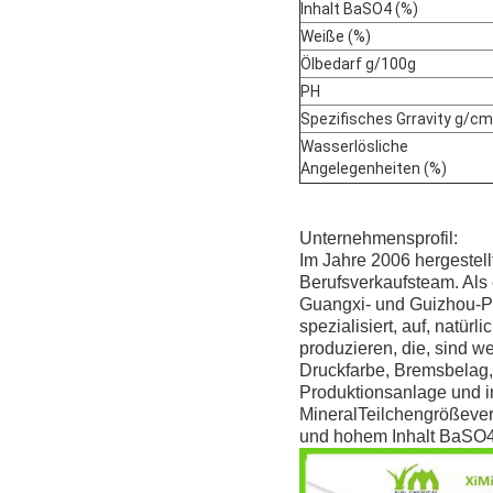
Inhalt BaSO4 (%)
Weiße (%)
Ölbedarf g/100g
PH
Spezifisches Grravity g/c
Wasserlösliche
Angelegenheiten (%)
Unternehmensprofil:
Im Jahre 2006 hergestellt
Berufsverkaufsteam. Als 
Guangxi- und Guizhou-Pr
spezialisiert, auf, natü
produzieren, die, sind w
Druckfarbe, Bremsbelag, 
Produktionsanlage und i
MineralTeilchengrößevert
und hohem Inhalt BaSO4