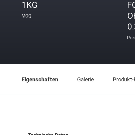
1KG
F
O
MOQ
0.
Pre
Eigenschaften
Galerie
Produkt-