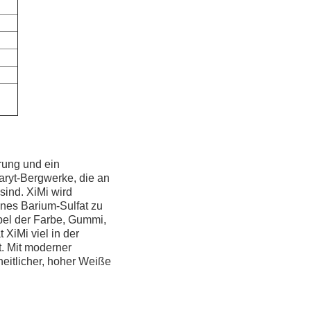
hrung und ein
Baryt-Bergwerke, die an
ind. XiMi wird
enes Barium-Sulfat zu
apel der Farbe, Gummi,
 XiMi viel in der
t. Mit moderner
heitlicher, hoher Weiße