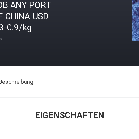
OB ANY PORT
F CHINA USD
3-0.9/kg
is
Beschreibung
EIGENSCHAFTEN