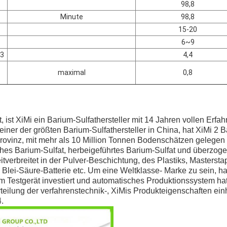
98,8
Minute
98,8
15-20
6~9
m3
4,4
maximal
0,8
, ist XiMi ein Barium-Sulfathersteller mit 14 Jahren vollen Erfa
einer der größten Barium-Sulfathersteller in China, hat XiMi 2 
ovinz, mit mehr als 10 Million Tonnen Bodenschätzen gelegen s
rliches Barium-Sulfat, herbeigeführtes Barium-Sulfat und überzog
eitverbreitet in der Pulver-Beschichtung, des Plastiks, Masterst
Blei-Säure-Batterie etc. Um eine Weltklasse- Marke zu sein, hat
m Testgerät investiert und automatisches Produktionssystem ha
eilung der verfahrenstechnik-, XiMis Produkteigenschaften ein
.