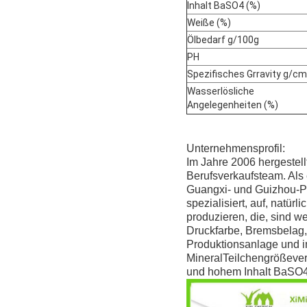
Inhalt BaSO4 (%)
Weiße (%)
Ölbedarf g/100g
PH
Spezifisches Grravity g/c
Wasserlösliche
Angelegenheiten (%)
Unternehmensprofil:
Im Jahre 2006 hergestellt
Berufsverkaufsteam. Als 
Guangxi- und Guizhou-Pr
spezialisiert, auf, natü
produzieren, die, sind w
Druckfarbe, Bremsbelag, 
Produktionsanlage und i
MineralTeilchengrößevert
und hohem Inhalt BaSO4