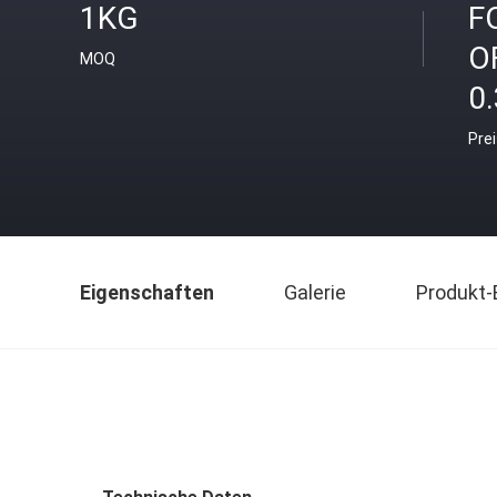
1KG
F
O
MOQ
0.
Pre
Eigenschaften
Galerie
Produkt-