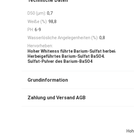
Technische Daten
D50 (μm):
0,7
Weiße (%):
98,8
PH:
6-9
Wasserlösliche Angelegenheiten (%):
0,8
Hervorheben:
,
Hoher Whitenss führte Barium-Sulfat herbei
,
Herbeigeführtes Barium-Sulfat BaSO4
Sulfat-Pulver des Barium-BaSO4
Grundinformation
Zahlung und Versand AGB
Hoh