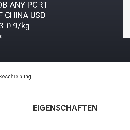
OB ANY PORT
F CHINA USD
3-0.9/kg
is
Beschreibung
EIGENSCHAFTEN