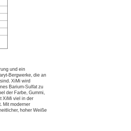
hrung und ein
Baryt-Bergwerke, die an
ind. XiMi wird
enes Barium-Sulfat zu
apel der Farbe, Gummi,
 XiMi viel in der
t. Mit moderner
heitlicher, hoher Weiße