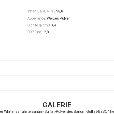
Inhalt BaSO4 (%):
98,8
Apperance:
Weißes Pulver
Dichte g/cm3:
4,4
D97 (μm):
2,8
GALERIE
er Whitenss führte Barium-Sulfat-Pulver des Barium-Sulfat-BaSO4 he