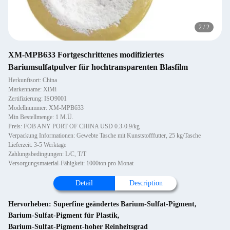
2
/
2
XM-MPB633 Fortgeschrittenes modifiziertes
Bariumsulfatpulver für hochtransparenten Blasfilm
Herkunftsort: China
Markenname: XiMi
Zertifizierung: ISO9001
Modellnummer: XM-MPB633
Min Bestellmenge: 1 M.Ü.
Preis: FOB ANY PORT OF CHINA USD 0.3-0.9/kg
Verpackung Informationen: Gewebte Tasche mit Kunststofffutter, 25 kg/Tasche
Lieferzeit: 3-5 Werktage
Zahlungsbedingungen: L/C, T/T
Versorgungsmaterial-Fähigkeit: 1000ton pro Monat
Detail
Description
Hervorheben:
Superfine geändertes Barium-Sulfat-Pigment
,
Barium-Sulfat-Pigment für Plastik
,
Barium-Sulfat-Pigment-hoher Reinheitsgrad