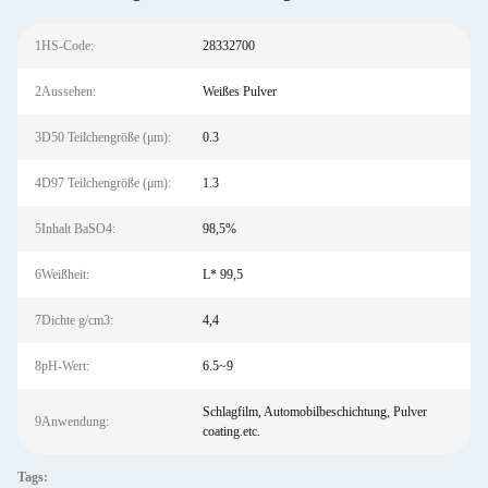
1HS-Code:
28332700
2Aussehen:
Weißes Pulver
3D50 Teilchengröße (μm):
0.3
4D97 Teilchengröße (μm):
1.3
5Inhalt BaSO4:
98,5%
6Weißheit:
L* 99,5
7Dichte g/cm3:
4,4
8pH-Wert:
6.5~9
Schlagfilm, Automobilbeschichtung, Pulver
9Anwendung:
coating.etc.
Tags: