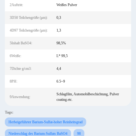
2Auftritt:
Weißes Pulver
3D50 Teilchengröße (μm):
0,3
4D97 Teilchengröße (μm):
1,3
5Inhalt BaSO4:
98,5%
6Weiße:
L* 99,5
7Dichte g/cm3:
4,4
8PH:
6.5~9
Schlagfilm, Automobilbeschichtung, Pulver
9Anwendung:
coating.etc.
Tags:
Herbeigeführter Barium-Sulfat-hoher Reinheitsgrad
Niederschlag des Barium-Sulfats BaSO4
98