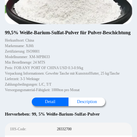
99,5% Weiße-Barium-Sulfat-Pulver für Pulver-Beschichtung
Herkunftsort: China
Markenname: XiMi
Zertifizierung: ISO9001
Modellnummer: XM-MPB633
Min Bestellmenge: 24 MTS
Preis: FOB ANY PORT OF CHINA USD 0.3-0.9/kg
Verpackung Informationen: Gewebte Tasche mit Kunststofffutter, 25 kg/Tasche
Lieferzeit: 3-5 Werktage
Zahlungsbedingungen: L/C, T/T
Versorgungsmaterial-Fähigkeit: 1000ton pro Monat
Detail
Description
Hervorheben:
99
,
5% Weiße-Barium-Sulfat-Pulver
1HS-Code:
28332700