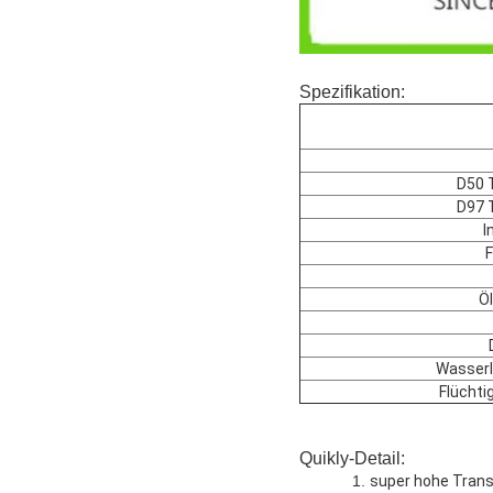
Spezifikation:
D50 
D97 
I
F
Ö
Wasserl
Flüchti
Quikly-Detail:
1.
super hohe Tran