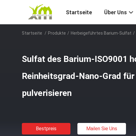
Startseite
Über Uns
Startseite
/
Produkte
/
Herbeigeführtes Barium-Sulfat
/
Sulfat des Barium-ISO9001 h
Reinheitsgrad-Nano-Grad für
pulverisieren
Bestpreis
Mailen Sie Uns