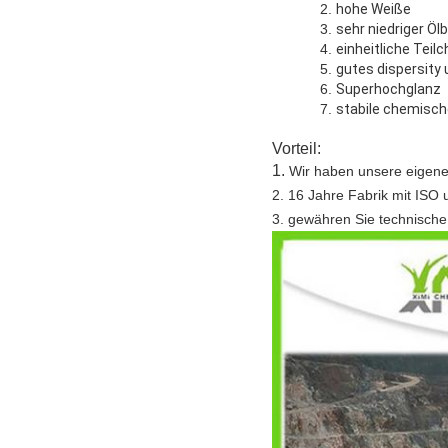
2.
hohe Weiße
3.
sehr niedriger Öl
4.
einheitliche Teil
5.
gutes dispersity 
6.
Superhochglanz
7.
stabile chemisch
Vorteil:
1.
Wir haben unsere eigenen 
2. 16 Jahre Fabrik mit ISO
3. gewähren Sie technische 