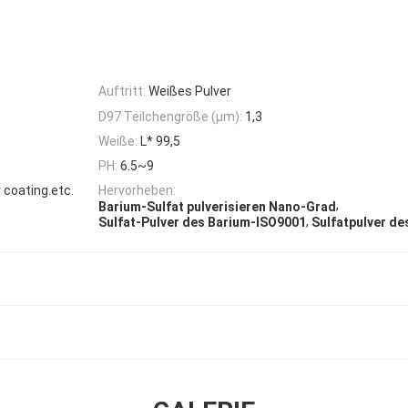
Auftritt:
Weißes Pulver
D97 Teilchengröße (μm):
1,3
Weiße:
L* 99,5
PH:
6.5~9
 coating.etc.
Hervorheben:
,
Barium-Sulfat pulverisieren Nano-Grad
,
Sulfat-Pulver des Barium-ISO9001
Sulfatpulver de