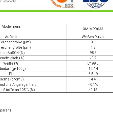
Modell nein.
XM-MPB633
Auftritt
Weißes Pulver
Teilchengröße (μm)
0,3
Teilchengröße (μm)
1,3
nhalt BaSO4
(%)
98,5
euchtigkeit (%)
≤0.2
Weiße
(%)
L* 99,5
lbedarf (g/100g)
12-14
PH
6.5~9
Dichte (g/cm3)
4,4
ösliche Angelegenheit
<0.1%
ge Stoffe an 105℃ (%)
≤0.18
sparenz