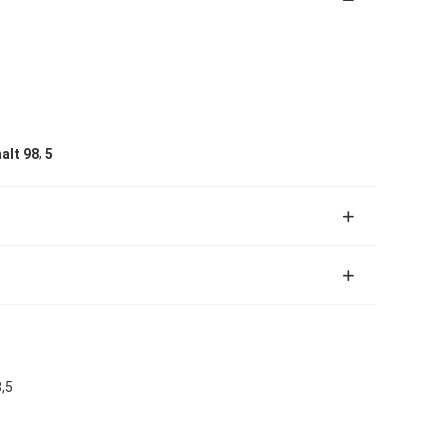
,
alt 98
5
,5