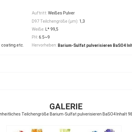
Auftritt:
Weißes Pulver
D97 Teilchengröße (μm):
1,3
Weiße:
L* 99,5
PH:
6.5~9
 coating.etc.
Hervorheben:
Barium-Sulfat pulverisieren BaSO4 Inh
GALERIE
inheitliches Teilchengröße Barium-Sulfat pulverisieren BaSO4 Inhalt 98