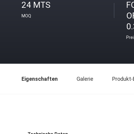
24 MTS
F
O
MOQ
0.
Pre
Eigenschaften
Galerie
Produkt-