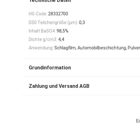
Technische Daten
HS-Code:
28332700
D50 Teilchengröße (μm):
0,3
Inhalt BaSO4:
98,5%
Dichte g/cm3:
4,4
Anwendung:
Schlagfilm, Automobilbeschichtung, Pulver
Grundinformation
Zahlung und Versand AGB
E