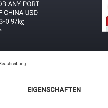
OB ANY PORT
F CHINA USD
3-0.9/kg
is
Beschreibung
EIGENSCHAFTEN