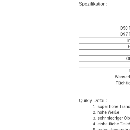
Spezifikation:
D50 
D97 
I
F
Ö
Wasserl
Flüchti
Quikly-Detail:
1.
super hohe Tran
2.
hohe Weiße
3.
sehr niedriger Öl
4.
einheitliche Teil
5.
gutes dispersity 