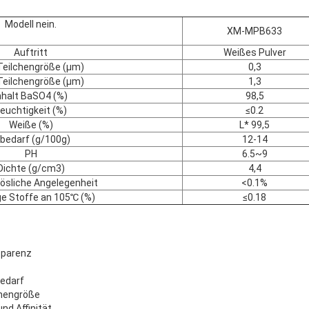
Modell nein.
XM-MPB633
Auftritt
Weißes Pulver
Teilchengröße (μm)
0,3
Teilchengröße (μm)
1,3
nhalt BaSO4
(%)
98,5
euchtigkeit (%)
≤0.2
Weiße
(%)
L* 99,5
lbedarf (g/100g)
12-14
PH
6.5~9
Dichte (g/cm3)
4,4
ösliche Angelegenheit
<0.1%
ge Stoffe an 105℃ (%)
≤0.18
sparenz
bedarf
chengröße
und Affinität