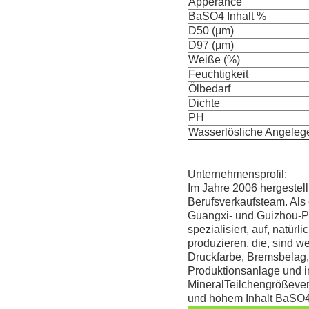
Apperance
BaSO4 Inhalt %
D50 (μm)
D97 (μm)
Weiße (%)
Feuchtigkeit
Ölbedarf
Dichte
PH
Wasserlösliche Angeleg
Unternehmensprofil:
Im Jahre 2006 hergestellt
Berufsverkaufsteam. Als 
Guangxi- und Guizhou-Pr
spezialisiert, auf, natü
produzieren, die, sind w
Druckfarbe, Bremsbelag, 
Produktionsanlage und i
MineralTeilchengrößevert
und hohem Inhalt BaSO4