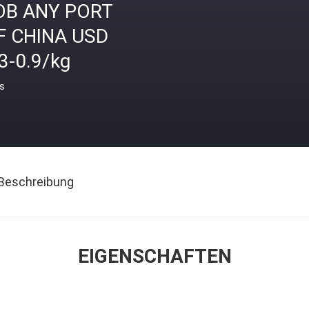
OB ANY PORT
F CHINA USD
3-0.9/kg
is
Beschreibung
EIGENSCHAFTEN