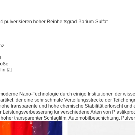
pulverisieren hoher Reinheitsgrad-Barium-Sulfat
nz
f
röße
inität
derne Nano-Technologie durch einige Institutionen der wisse
rtikel, der eine sehr schmale Verteilungsstrecke der Teilchen
hohe transparente und hohe chemische Stabilität erforscht und en
er Leistungsverbesserung für verschiedene Arten von Plastikpro
oher transparenter Schlagfilm, Automobilbeschichtung, Pulver 