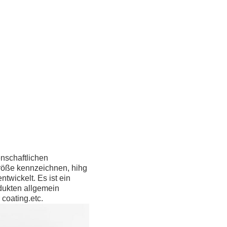
nschaftlichen
größe kennzeichnen, hihg
twickelt. Es ist ein
dukten allgemein
coating.etc.