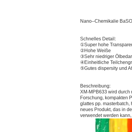
Nano--Chemikalie BaSO4 
Schnelles Detail:
①Super hohe Transpare
②Hohe Weiße
③Sehr niedriger Ölbedar
④Einheitliche Teilcheng
⑤Gutes dispersity und Aff
Beschreibung:
XM-MPB633 wird durch mo
Forschung, kompakten Pa
glattes pp. masterbatch, 
neues Produkt, das in d
verwendet werden kann, h