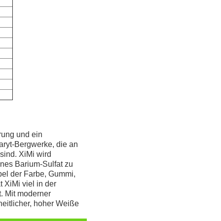
hrung und ein
Baryt-Bergwerke, die an
ind. XiMi wird
enes Barium-Sulfat zu
apel der Farbe, Gummi,
 XiMi viel in der
t. Mit moderner
heitlicher, hoher Weiße