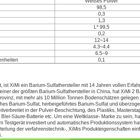
Weißes Pulver
98,5
0,3
1,3
L* 99,5
0,2
12~14
4.3~4.4
6.5~9
enheiten
0,1
, ist XiMi ein Barium-Sulfathersteller mit 14 Jahren vollen Erfa
einer der größten Barium-Sulfathersteller in China, hat XiMi 2 
ovinz, mit mehr als 10 Million Tonnen Bodenschätzen gelegen s
rliches Barium-Sulfat, herbeigeführtes Barium-Sulfat und überzog
eitverbreitet in der Pulver-Beschichtung, des Plastiks, Masterst
Blei-Säure-Batterie etc. Um eine Weltklasse- Marke zu sein, hat
m Testgerät investiert und automatisches Produktionssystem ha
eilung der verfahrenstechnik-, XiMis Produkteigenschaften ein
.