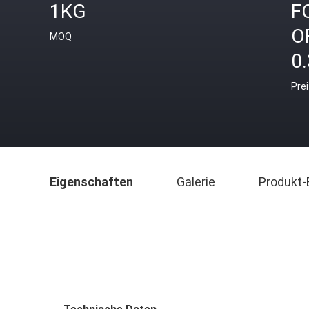
1KG
F
O
MOQ
0.
Pre
Eigenschaften
Galerie
Produkt-