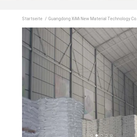
Startseite
/
Guangdong XiMi New Material Technology Co.