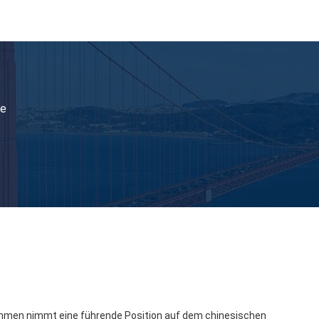
ie
hmen nimmt eine führende Position auf dem chinesischen