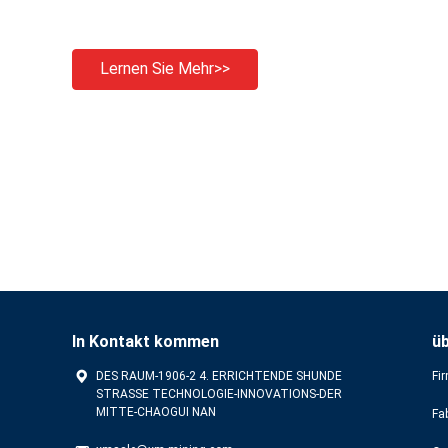
Lernen Sie Mehr>>
In Kontakt kommen
ü
DES RAUM-1906-2 4. ERRICHTENDE SHUNDE
Fir
STRASSE TECHNOLOGIE-INNOVATIONS-DER
MITTE-CHAOGUI NAN
Fa