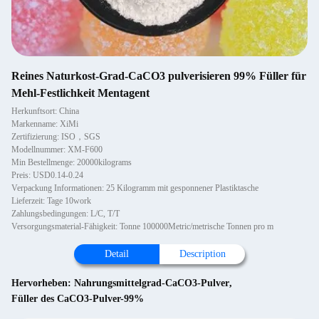
Reines Naturkost-Grad-CaCO3 pulverisieren 99% Füller für
Mehl-Festlichkeit Mentagent
Herkunftsort: China
Markenname: XiMi
Zertifizierung: ISO，SGS
Modellnummer: XM-F600
Min Bestellmenge: 20000kilograms
Preis: USD0.14-0.24
Verpackung Informationen: 25 Kilogramm mit gesponnener Plastiktasche
Lieferzeit: Tage 10work
Zahlungsbedingungen: L/C, T/T
Versorgungsmaterial-Fähigkeit: Tonne 100000Metric/metrische Tonnen pro m
Detail
Description
Hervorheben:
Nahrungsmittelgrad-CaCO3-Pulver
,
Füller des CaCO3-Pulver-99%