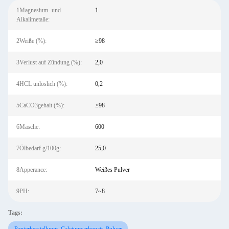
1Magnesium- und
1
Alkalimetalle:
2Weiße (%):
≥98
3Verlust auf Zündung (%):
2,0
4HCL unlöslich (%):
0,2
5CaCO3gehalt (%):
≥98
6Masche:
600
7Ölbedarf g/100g:
25,0
8Apperance:
Weißes Pulver
9PH:
7~8
Tags: