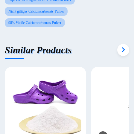
Papierherstellungs-Calciumcarbonats-Pulver
Nicht giftiges Calciumcarbonats-Pulver
98% Weiße-Calciumcarbonats-Pulver
Similar Products