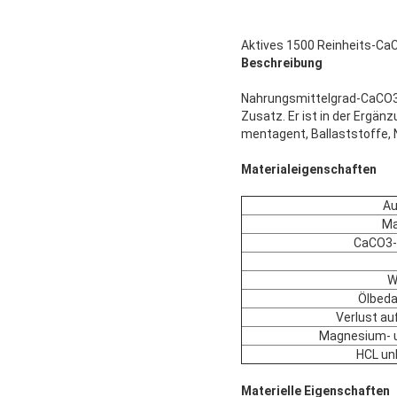
Aktives 1500 Reinheits-Ca
Beschreibung
Nahrungsmittelgrad-CaCO3 
Zusatz. Er ist in der Ergä
mentagent, Ballaststoffe, 
Materialeigenschaften
Au
Ma
CaCO3-
W
Ölbeda
Verlust au
Magnesium- u
HCL unl
Materielle Eigenschaften