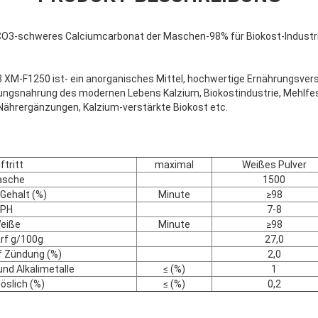
CO3-schweres Calciumcarbonat der Maschen-98% für Biokost-Industr
XM-F1250 ist- ein anorganisches Mittel, hochwertige Ernährungsver
nzungsnahrung des modernen Lebens Kalzium, Biokostindustrie, Mehlfest
Nährergänzungen, Kalzium-verstärkte Biokost etc.
ftritt
maximal
Weißes Pulver
sche
1500
Gehalt (%)
Minute
≥98
PH
7-8
eiße
Minute
≥98
rf g/100g
27,0
f Zündung (%)
2,0
nd Alkalimetalle
≤ (%)
1
öslich (%)
≤ (%)
0,2