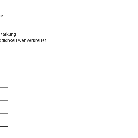
ie
stärkung
lichkeit weitverbreitet