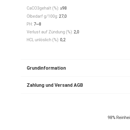
CaCO3gehalt (%):
≥98
Ölbedarf g/100g:
27,0
PH:
7~8
Verlust auf Zündung (%):
2,0
HCL unlöslich (%):
0,2
Grundinformation
Zahlung und Versand AGB
98% Reinhei