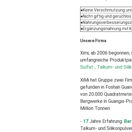
●Keine Verschmutzung und
●Nicht giftig und geruchlos
●Nahrungsverbesserungsz
●Ergänzungsnahrung mit K
Unsere Firma
Ximi, ab 2006 begonnen, 
umfangreiche Produktpal
Sulfat-, Talkum- und Sili
XiMi hat Gruppe zwei Fir
gefunden in Foshan Guan
von 20.000 Quadratmeter
Bergwerke in Guangxi-Pro
Million Tonnen.
-
17
Jahre Erfahrung:
Bar
Talkum- und Silikonpulver