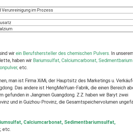
 Verunreinigung im Prozess
usatz
alzium
sind wir
ein Berufshersteller des chemischen Pulvers.
In unsere
ette, haben wir
Bariumsulfat, Calciumcarbonat, Sedimentbarium
konpulver,
etc.
men, man ist Firma XiMi, der Hauptsitz des Marketings u. Verkäuf
gdong. Das andere ist HengMeiYuan-Fabrik, die einen Bereich a
n gefunden in Jiangmen Guangdong. Z.Z. haben wir Baryt zwei
vinz und in Guizhou-Provinz, die Gesamtspeichervolumen ungefäh
iumsulfat, Calciumcarbonat, Sedimentbariumsulfat,
, etc.