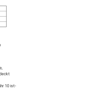
m
e,
bdeckt
r 10 ist-