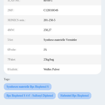
1CAS No.:
80-09-1
2MF:
C12H10O4S
3EINECS nein.:
201-250-5
4MW:
250,27
5Art:
Synthese-materielle Vermittler
6Probe:
JA
7Paket:
25kg/bag
8Auftritt:
Weißes Pulver
Tags:
Synthesen materielle Bps Bisphenol S
Bps Bisphenol S 4 4' - Sulfonyl Diphenol
Haftmittel Bps Bisphenol